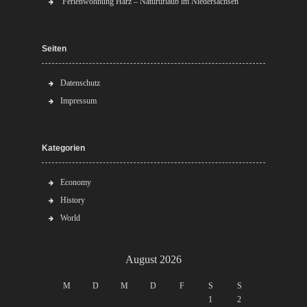
Ferienwohnung Harz – Natururlaub im Niedersachsen
Seiten
Datenschutz
Impressum
Kategorien
Economy
History
World
August 2026
M
D
M
D
F
S
S
1
2