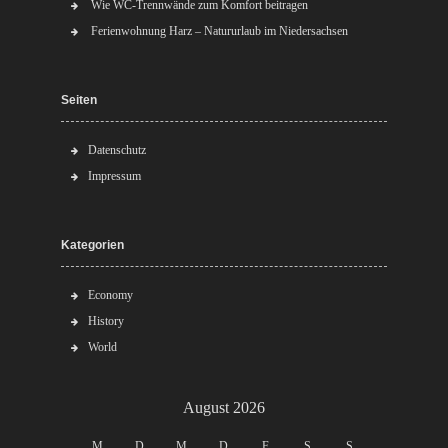
Wie WC-Trennwände zum Komfort beitragen
Ferienwohnung Harz – Natururlaub im Niedersachsen
Seiten
Datenschutz
Impressum
Kategorien
Economy
History
World
August 2026
M
D
M
D
F
S
S